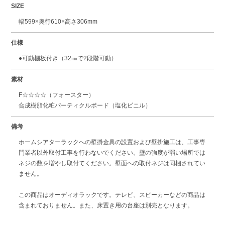
SIZE
幅599×奥行610×高さ306mm
仕様
●可動棚板付き（32㎜で2段階可動）
素材
F☆☆☆☆（フォースター）
合成樹脂化粧パーティクルボード（塩化ビニル）
備考
ホームシアターラックへの壁掛金具の設置および壁掛施工は、工事専
門業者以外取付工事を行わないでください。壁の強度が弱い場所では
ネジの数を増やし取付てください。壁面への取付ネジは同梱されてい
ません。
この商品はオーディオラックです。テレビ、スピーカーなどの商品は
含まれておりません。また、床置き用の台座は別売となります。