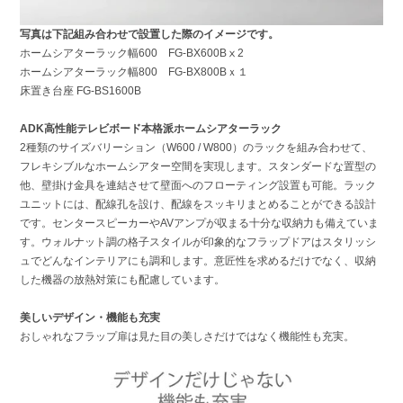
写真は下記組み合わせで設置した際のイメージです。
ホームシアターラック幅600 FG-BX600Bⅹ2
ホームシアターラック幅800
FG-BX800Bｘ１
床置き台座 FG-BS1600B
ADK高性能テレビボード
本格派ホームシアターラック
2種類のサイズバリーション（W600 / W800）のラックを組み合わせて、
フレキシブルなホームシアター空間を実現します。スタンダードな置型の
他、壁掛け金具を連結させて壁面へのフローティング設置も可能。ラック
ユニットには、配線孔を設け、配線をスッキリまとめることができる設計
です。センタースピーカーやAVアンプが収まる十分な収納力も備えていま
す。ウォルナット調の格子スタイルが印象的なフラップドアはスタリッシ
ュでどんなインテリアにも調和します。意匠性を求めるだけでなく、収納
した機器の放熱対策にも配慮しています。
美しいデザイン・機能も充実
おしゃれなフラップ扉は見た目の美しさだけではなく機能性も充実。