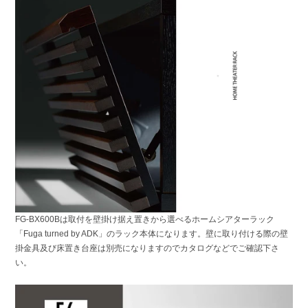
FG-BX600Bは取付を壁掛け据え置きから選べるホームシアターラック
「Fuga turned by ADK」のラック本体になります。壁に取り付ける際の壁
掛金具及び床置き台座は別売になりますのでカタログなどでご確認下さ
い。