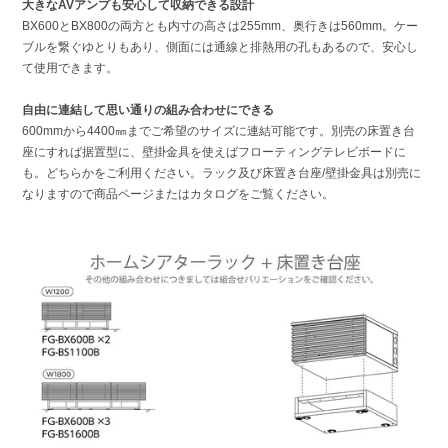
大きなAVアンプも安心して収納できる設計
BX600とBX800の両方とも内寸の高さは255mm、奥行きは560mm。ケー
ブルを繋ぐゆとりもあり、側面には通線と排熱用の孔もあるので、安心し
て使用できます。
自由に連結して思い通りの組み合わせにできる
600mmから4400㎜までご希望のサイズに連結可能です。別売の床置き台
座にすれば据置型に、壁掛金具を使えばフローティングテレビボードに
も。どちらかをご利用ください。ラック及び床置き台座/壁掛金具は別売に
なりますので商品ページまたはカタログをご覧ください。