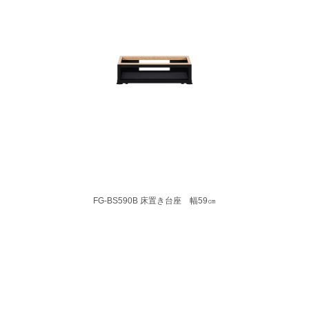
FG-BS590B 床置き台座 幅59㎝