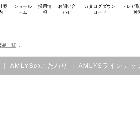
社案
ショール
採用情
お問い合
カタログダウン
テレビ
内
ーム
報
わせ
ロード
検
製品一覧
AMLYSのこだわり
AMLYSラインナッ