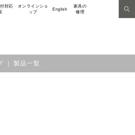
取付対応
オンラインショ
家具の
English
索
ップ
修理
プ
製品一覧