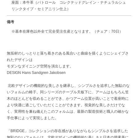
座面：本牛革（パトロール コレクテッドグレイン・ナチュラルシュ
リンクタイプ・セミアニリン仕上）
備考
※基本在庫色以外全て完全受注生産となります。（チェア：70日）
無垢材のしっとりと落ち着きのある風合いと曲線を描くようにシェイプさ
れたデザインは
モダンなダイニング空間を演出します。
DESIGN Hans Sandgren Jakobsen
北欧デザインの機能的な美しさを継承し、シンプルさを追求した無駄のな
いフォルムの椅子。同シリーズのテーブル天板下に、アームはもちろん笠
木のほとんどを収めることができ、かつアーム位置が高いことで着座時に
より快適に過ごしていただくことができます。視覚的な美しさだけでな
く、実用性を兼ね備えたこのフォルムは、最新の製造技術と職人の確かな
手仕事によって実現しました。
「BRIDGE」コレクションの存在感がありながらもシンプルさを追求した
無駄のないフォルムは、北欧デザインの機能的な美しさと日本の簡素美に