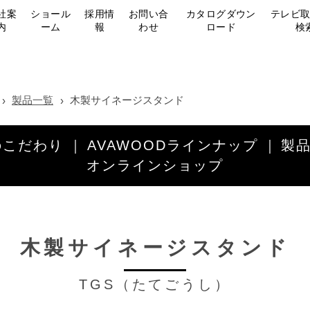
社案
ショール
採用情
お問い合
カタログダウン
テレビ
内
ーム
報
わせ
ロード
検
製品一覧
木製サイネージスタンド
のこだわり
AVAWOODラインナップ
製
オンラインショップ
木製サイネージスタンド
TGS（たてごうし）