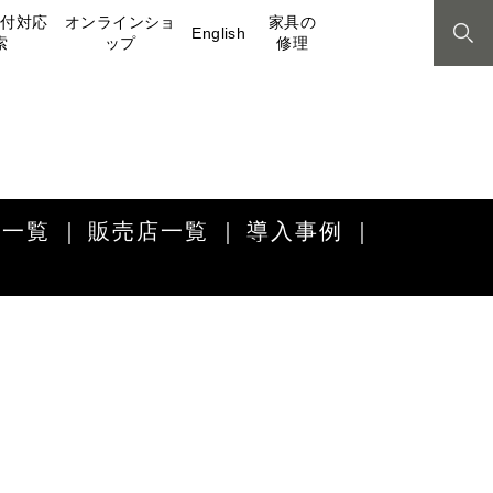
取付対応
オンラインショ
家具の
English
索
ップ
修理
品一覧
販売店一覧
導入事例