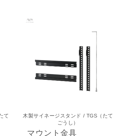
（たて
木製サイネージスタンド
/ TGS（たて
ごうし）
マウント金具