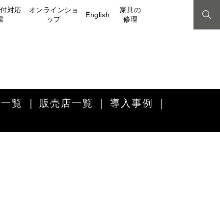
取付対応
オンラインショ
家具の
English
索
ップ
修理
品一覧
販売店一覧
導入事例