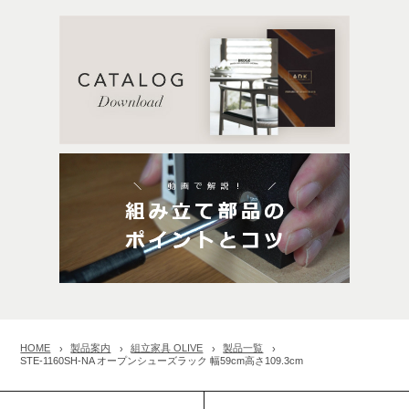
HOME
製品案内
組立家具 OLIVE
製品一覧
STE-1160SH-NA オープンシューズラック 幅59cm高さ109.3cm