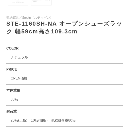
収納家具／Stepin（ステッピン）
STE-1160SH-NA オープンシューズラッ
ク 幅59cm高さ109.3cm
COLOR
ナチュラル
PRICE
OPEN価格
本体重量
33㎏
耐荷重
20㎏(天板) 10㎏(棚板) ※総耐荷重80㎏