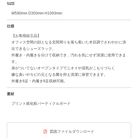
SIZE
W590mm D350mm H1093mm
仕様
【お客様組立品】
オフィス空間の顔となる玄関周りを落ち着いた木目調でさわやかに演
出できるシューズラック。
外履き・内履きを分けて収納でき、汚れを気にせず清潔に使用できま
す。
扉がついてないオープンタイプでニオイや湿気がこもりづらく
嫌な臭いやカビの元となる菌を抑え清潔に保管できます。
外履き8足・内履き8足収納可能。
素材
プリント紙化粧パーティクルボード
図面ファイルダウンロード