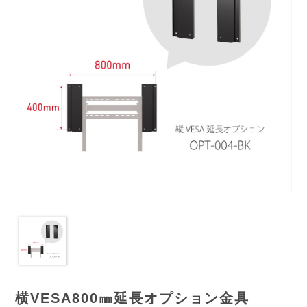
横VESA800㎜延長オプション金具