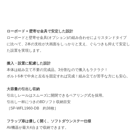
ローボード + 壁寄せ金具で安定した設計
ローボードと壁寄せ金具(オプション)の組み合わせによりスタンドタイプ
に比べて、2本の支柱が大画面をしっかりと支え、ぐらつきも抑えて安定し
た設置を実現します。
搬入・設置に配慮した設計
本体は組み立て不要の完成品。3分割なので搬入もラクラク！
ボルト6本で中央と左右を固定すれば完成！組み立てが苦手な方にも安心。
大容量の引出し収納
引出しレールはスムーズに開閉できるベアリング式を採用。
引出し一杯につきのBDソフト収納目安
［SP-WFL1960-DB 約38枚］
フラップ扉は優しく開く、ソフトダウンステー仕様
AV機器が最大4台まで収納できます。