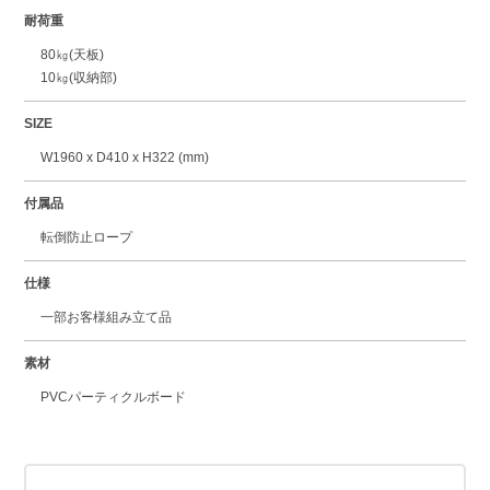
耐荷重
80㎏(天板)
10㎏(収納部)
SIZE
W1960 x D410 x H322 (mm)
付属品
転倒防止ロープ
仕様
一部お客様組み立て品
素材
PVCパーティクルボード