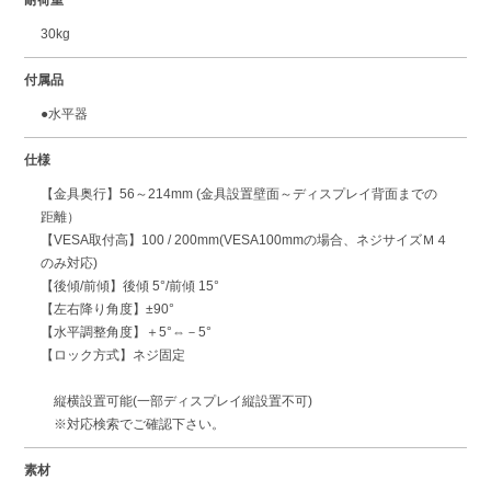
耐荷重
30kg
付属品
●水平器
仕様
【金具奥行】56～214mm (金具設置壁面～ディスプレイ背面までの
距離）
【VESA取付高】100 / 200mm(VESA100mmの場合、ネジサイズＭ４
のみ対応)
【後傾/前傾】後傾 5°/前傾 15°
【左右降り角度】±90°
【水平調整角度】＋5°⇔－5°
【ロック方式】ネジ固定
縦横設置可能(一部ディスプレイ縦設置不可)
※対応検索でご確認下さい。
素材