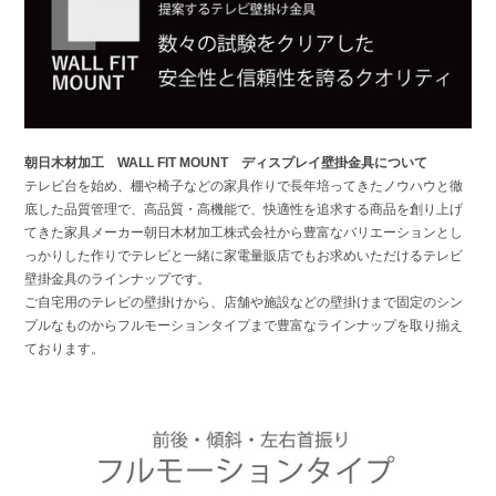
朝日木材加工 WALL FIT MOUNT ディスプレイ壁掛金具について
テレビ台を始め、棚や椅子などの家具作りで長年培ってきたノウハウと徹
底した品質管理で、高品質・高機能で、快適性を追求する商品を創り上げ
てきた家具メーカー朝日木材加工株式会社から豊富なバリエーションとし
っかりした作りでテレビと一緒に家電量販店でもお求めいただけるテレビ
壁掛金具のラインナップです。
ご自宅用のテレビの壁掛けから、店舗や施設などの壁掛けまで固定のシン
プルなものからフルモーションタイプまで豊富なラインナップを取り揃え
ております。