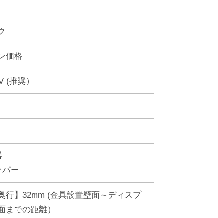
ク
ン価格
0V (推奨）
器
ッパー
奥行】32mm (金具設置壁面～ディスプ
面までの距離）