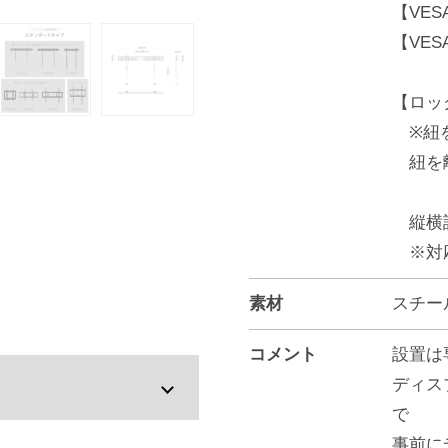
【VES
【VE
【ロッ
※紐を
紐を離
縦横設
※対応
素材
スチー
コメント
設置は
ディス
で
事前に