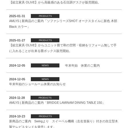
【組立家具 OLIVE】から高級感のある石目調デスクが販売開始。
2025-01-31
PRODUCTS
AMLYS | 新商品のご案内「ソファシリーズSHOT オークスタイルに新色 木部
Black カラー」
2025-01-27
PRODUCTS
【組立家具 OLIVE】からユニット畳で和の空間・収納をリフォーム無しで手
に入れることが出来る畳ボックス販売開始。
2024-12-05
年末年始 休業のご案内
NEWS
2024-12-05
NEWS
年末年始のショールーム休業のお知らせ
2024-11-28
PRODUCTS
AMLYS | 新商品のご案内「BRIDGE LAMINAM DINING TABLE 150」
2024-10-23
PRODUCTS
新商品のご案内 Swingより スイーベル機構（左右首振り）付きの自立型木
製テレビスタンドを発売します。