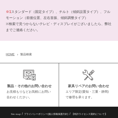
※1
スタンダード（固定タイプ）、チルト（傾斜設置タイプ）、フル
モーション（前後位置、左右首振、傾斜調整タイプ）
※検索で見つからないテレビ・ディスプレイがございましたら、弊社
までご連絡ください。
HOME
製品検索
製品・その他のお問い合わせ
家具リペアのお問い合わせ
お見積もりなどお気軽にお問い
エリア限定(愛知・三重・静岡)
合わせください。
で修理を承ります。
Site map
プライバシーポリシー(個人情報保護方針)
【特許ライセンス契約について】