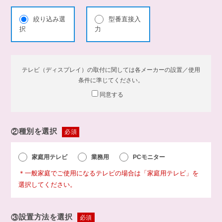
絞り込み選
型番直接入
択
力
テレビ（ディスプレイ）の取付に関しては各メーカーの設置／使用
条件に準じてください。
同意する
②
種別を選択
必須
家庭用テレビ
業務用
PCモニター
＊一般家庭でご使用になるテレビの場合は「家庭用テレビ」を
選択してください。
③
設置方法を選択
必須