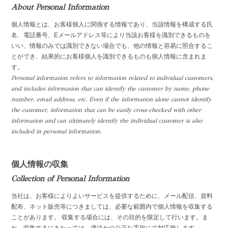
About Personal Information
個人情報とは、お客様個人に関係する情報であり、当該情報を構成する氏
名、電話番号、Eメールアドレス等により当該お客様を識別できるものを
いい、情報のみでは識別できない場合でも、他の情報と容易に照合するこ
とができ、結果的にお客様個人を識別できるものも個人情報に含まれま
す。
Personal information refers to information related to individual customers,
and includes information that can identify the customer by name, phone
number, email address, etc. Even if the information alone cannot identify
the customer, information that can be easily cross-checked with other
information and can ultimately identify the individual customer is also
included in personal information.
個人情報の収集
Collection of Personal Information
当社は、お客様によりよいサービスを提供するために、メール配信、資料
配布、ネット販売等につきましては、必要な範囲内で個人情報を収集する
ことがあります。 収集する場合には、その目的を限定して行います。ま