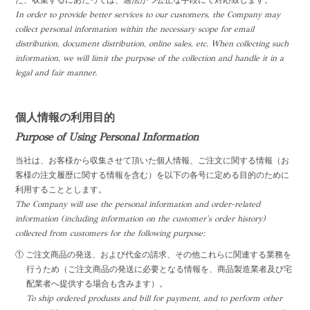
た、収集するにあたっては、適法かつ公正な手段にて対応致します。
In order to provide better services to our customers, the Company may
collect personal information within the necessary scope for email
distribution, document distribution, online sales, etc. When collecting such
information, we will limit the purpose of the collection and handle it in a
legal and fair manner.
個人情報の利用目的
Purpose of Using Personal Information
当社は、お客様から収集させて頂いた個人情報、ご注文に関する情報（お
客様の注文履歴に関する情報を含む）を以下の各号に定める目的のために
利用することとします。
The Company will use the personal information and order-related
information (including information on the customer's order history)
collected from customers for the following purpose:
① ご注文商品の発送、および代金の請求、その他これらに関連する業務を
行うため（ご注文商品の発送に必要となる情報を、商品製造業者及び宅
配業者へ提供する場合も含みます）。
To ship ordered produsts and bill for payment, and to perform other