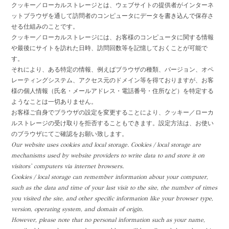
クッキー／ローカルストレージとは、ウェブサイトの提供者がインターネ
ットブラウザを通して訪問者のコンピュータにデータを書き込んで保存さ
せる仕組みのことです。
クッキー／ローカルストレージには、お客様のコンピュータに関する情報
や最後にサイトを訪れた日時、訪問回数等を記憶しておくことが可能で
す。
それにより、ある特定の情報、例えばブラウザの種類、バージョン、オペ
レーティングシステム、アクセス元のドメイン等を得ておりますが、お客
様の個人情報（氏名・メールアドレス・電話番号・住所など）を特定する
ようなことは一切ありません。
お客様ご自身でブラウザの設定を変更することにより、クッキー／ローカ
ルストレージの受け取りを拒否することもできます。設定方法は、お使い
のブラウザにてご確認をお願い致します。
Our website uses cookies and local storage. Cookies / local storage are
mechanisms used by website providers to write data to and store it on
visitors' computers via internet browsers.
Cookies / local storage can remember information about your computer,
such as the data and time of your last visit to the site, the number of times
you visited the site, and other specific information like your browser type,
version, operating system, and domain of origin.
However, please note that no personal information such as your name,