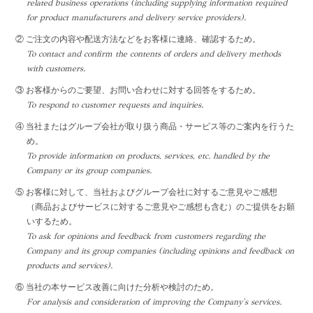
related business operations (including supplying information required
for product manufacturers and delivery service providers).
② ご注文の内容や配送方法などをお客様に連絡、確認するため。
To contact and confirm the contents of orders and delivery methods
with customers.
③ お客様からのご要望、お問い合わせに対する回答をするため。
To respond to customer requests and inquiries.
④ 当社またはグループ会社が取り扱う商品・サービス等のご案内を行うた
め。
To provide information on products, services, etc. handled by the
Company or its group companies.
⑤ お客様に対して、当社およびグループ会社に対するご意見やご感想
（商品およびサービスに対するご意見やご感想も含む）のご提供をお願
いするため。
To ask for opinions and feedback from customers regarding the
Company and its group companies (including opinions and feedback on
products and services).
⑥ 当社の本サービス改善に向けた分析や検討のため。
For analysis and consideration of improving the Company's services.