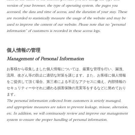
version of your browser, the type of operating system, the pages you
accessed, the data and time of access, and the duration of your stay. These
are recorded to statistically measure the usage of the website and may be
used to improve the content of our website. Please note that no "personal
information" of customers is recorded in these access logs.
個人情報の管理
Management of Personal Information
お客様から収集しました個人情報については、厳重な管理を行い、漏洩、
流用、改ざん等の防止に適切な対策を講じます。また、お客様に個人情報
をご提供して頂く場合、第三者による不正なアクセスに備え、内部情報の
セキュリティーやそれに纏わる損害保険の充実等をするなどに努めており
ます。
The personal information collected from customers is strictly managed,
and appropriate measures are taken to prevent leakage, misuse, alteration,
etc. In addition, we will continuously review and improve our management
system to ensure the proper handling of personal information.