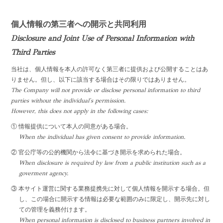
個人情報の第三者への開示と共同利用
Disclosure and Joint Use of Personal Information with
Third Parties
当社は、個人情報を本人の許可なく第三者に提供および公開することはあ
りません。但し、以下に該当する場合はその限りではありません。
The Company will not provide or disclose personal information to third
parties without the individual's permission.
However, this does not apply in the following cases:
① 情報提供について本人の同意がある場合。
When the individual has given consent to provide information.
② 官公庁等の公的機関から法令に基づき開示を求められた場合。
When disclosure is required by law from a public institution such as a
goverment agency.
③ 本サイト運営に関する業務提携先に対して個人情報を開示する場合。但
し、この場合に開示する情報は必要な範囲のみに限定し、開示先に対し
ての管理を義務付けます。
When personal information is disclosed to business partners involved in