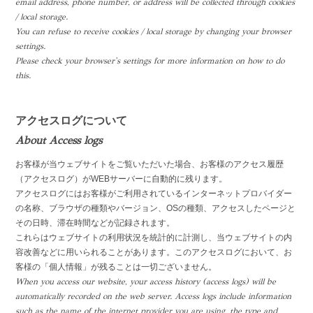
email address, phone number, or address will be collected through cookies
/ local storage.
You can refuse to receive cookies / local storage by changing your browser
settings.
Please check your browser's settings for more information on how to do
this.
アクセスログについて
About Access logs
お客様が当ウェブサイトをご覧いただいた場合、お客様のアクセス履歴
（アクセスログ）がWEBサーバーに自動的に残ります。
アクセスログにはお客様がご利用されているインターネットプロバイダー
の名称、ブラウザの種類やバージョン、OSの種類、アクセスしたページと
その日時、滞在時間などが記録されます。
これらはウェブサイトの利用状況を統計的に計測し、当ウェブサイトの内
容改善などに用いられることがあります。このアクセスログにおいて、お
客様の「個人情報」が残ることは一切ございません。
When you access our website, your access history (access logs) will be
automatically recorded on the web server. Access logs include information
such as the name of the internet provider you are using, the type and