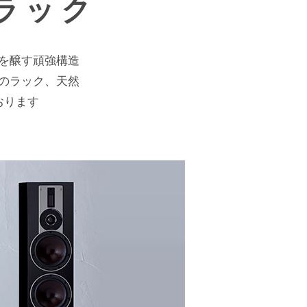
ラック
を醸す頑強構造
のラック、天然
おります