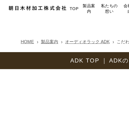
製品案
私たちの
会
TOP
内
想い
HOME
製品案内
オーディオラック ADK
こだ
ADK TOP
ADK