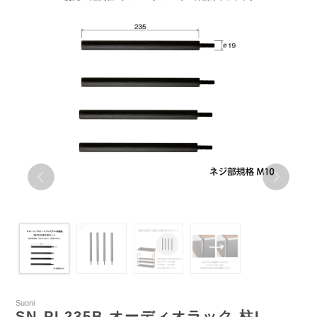
Suoni
SN-PL235B オーディオラック 柱L