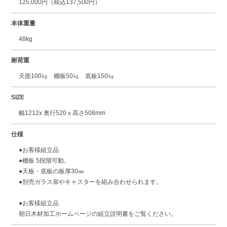
125,000円（税込137,500円）
本体重量
48kg
耐荷重
天面100㎏ 棚板50㎏ 底板150㎏
SIZE
幅1212x 奥行520ⅹ高さ508mm
仕様
●お客様組立品
●棚板 5段階可動。
●天板・底板の板厚30㎜
●別売ガラス扉やキャスターを組み合わせられます。
●お客様組立品
朝日木材加工ホームページの組立説明書をご覧ください。