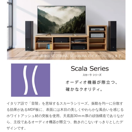
イタリア語で「音階」を意味するスカーラシリーズ。振動を均一に分散す
る効果があるMDF板に、表面には木目の美しくやわらかな風合いを感じる
ホワイトアッシュ材の突板を使用。天底面30ｍｍ厚の頑強構造でありなが
ら、主役であるオーディオ機器が際立つ、飽きのこないすっきりとしたデ
ザインです。