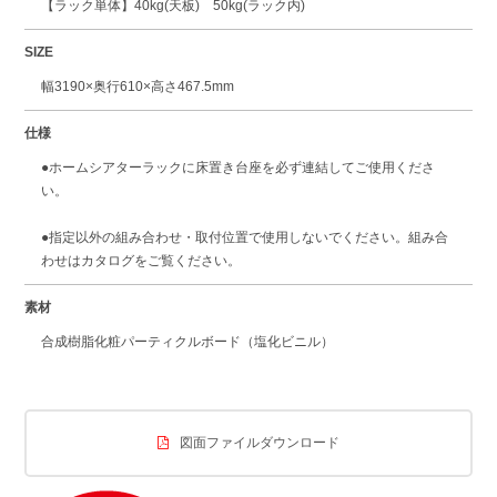
【ラック単体】40kg(天板) 50kg(ラック内)
SIZE
幅3190×奥行610×高さ467.5mm
仕様
●ホームシアターラックに床置き台座を必ず連結してご使用くださ
い。
●指定以外の組み合わせ・取付位置で使用しないでください。組み合
わせはカタログをご覧ください。
素材
合成樹脂化粧パーティクルボード（塩化ビニル）
図面ファイルダウンロード