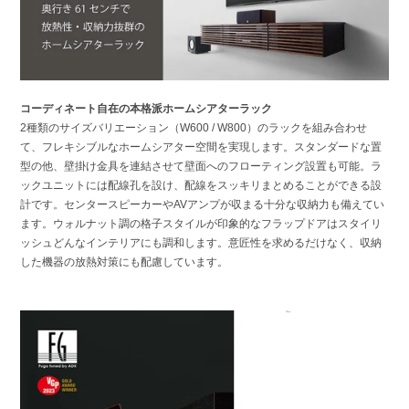
コーディネート自在の本格派ホームシアターラック
2種類のサイズバリエーション（W600 / W800）のラックを組み合わせ
て、フレキシブルなホームシアター空間を実現します。スタンダードな置
型の他、壁掛け金具を連結させて壁面へのフローティング設置も可能。ラ
ックユニットには配線孔を設け、配線をスッキリまとめることができる設
計です。センタースピーカーやAVアンプが収まる十分な収納力も備えてい
ます。ウォルナット調の格子スタイルが印象的なフラップドアはスタイリ
ッシュどんなインテリアにも調和します。意匠性を求めるだけなく、収納
した機器の放熱対策にも配慮しています。