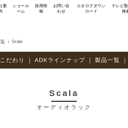
社案
ショール
採用情
お問い合
カタログダウン
テレビ
内
ーム
報
わせ
ロード
検
一覧
Scala
のこだわり
ADKラインナップ
製品一覧
Scala
オーディオラック