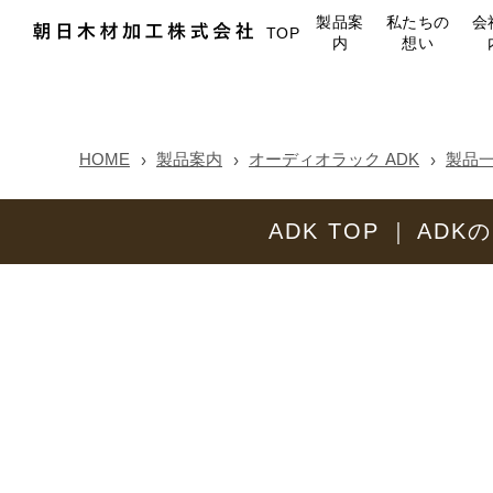
製品案
私たちの
会
TOP
内
想い
HOME
製品案内
オーディオラック ADK
製品
ADK TOP
ADK