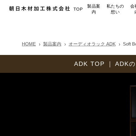
製品案
私たちの
会
TOP
内
想い
HOME
製品案内
オーディオラック ADK
Soft B
ADK TOP
ADK