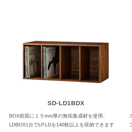
SD-LD1BDX
フ
BOX前面に１５mm厚の無垢集成材を使用。
LDBOX1台でLP.LDを140枚以上を収納できます