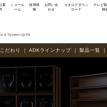
社案
ショール
採用情
お問い合
カタログダウン
テレビ
内
ーム
報
わせ
ロード
検
ox & System Up Kit
のこだわり
ADKラインナップ
製品一覧