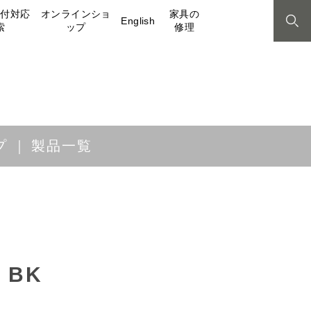
取付対応
オンラインショ
家具の
English
索
ップ
修理
プ
製品一覧
 BK