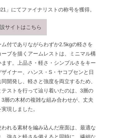
ward 2021」にてファイナリストの称号を獲得。
設サイトはこちら
ム付でありながらわずか2.5kgの軽さを
カーブを描くアームレストは、ミニマル構
います。上品さ・軽さ・シンプルさをキー
デザイナー、ハンス・S・ヤコブセンと日
共同開発し、軽さと強度を両立するため、
とテストを行って辿り着いたのは、3層の
。3層の木材の複雑な組み合わせが、丈夫
を実現しました。
使われる素材を編み込んだ座面は、最適な
り、強さと軽さを備えると同時に、繊細な