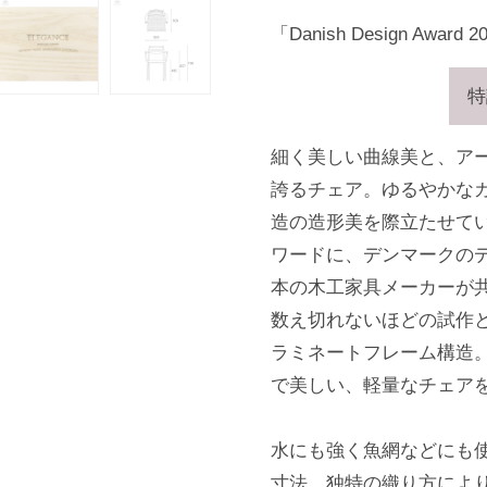
「Danish Design A
特
細く美しい曲線美と、アー
誇るチェア。ゆるやかな
造の造形美を際立たせて
ワードに、デンマークの
本の木工家具メーカーが
数え切れないほどの試作
ラミネートフレーム構造
で美しい、軽量なチェア
水にも強く魚網などにも
寸法、独特の織り方によ