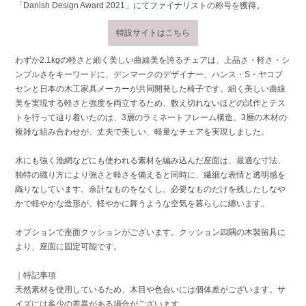
「Danish Design Award 2021」にてファイナリストの称号を獲得。
特設サイトはこちら
わずか2.1kgの軽さと細く美しい曲線美を誇るチェアは、上品さ・軽さ・シ
ンプルさをキーワードに、デンマークのデザイナー、ハンス・S・ヤコブ
センと日本の木工家具メーカーが共同開発した椅子です。細く美しい曲線
美を実現する軽さと強度を両立するため、数え切れないほどの試作とテス
トを行って辿り着いたのは、3層のラミネートフレーム構造。3層の木材の
複雑な組み合わせが、丈夫で美しい、軽量なチェアを実現しました。
水にも強く漁網などにも使われる素材を編み込んだ座面は、最適な寸法、
独特の織り方により強さと軽さを備えると同時に、繊細な表情と透明感を
織りなしています。余計なものをなくし、必要なものだけを残したしなや
かで軽やかな造形が、軽やかに舞うような空気を暮らしに纏います。
オプションで座面クッションがございます。クッション四隅の木製留具に
より、座面に固定可能です。
｜特記事項
天然素材を使用しているため、木目や色合いには個体差がございます。サ
イズには多少の差異がある場合がございます。