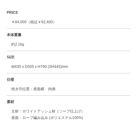
PRICE
￥84,000（税込￥92,400）
本体重量
約2.1kg
SIZE
W430 x D505 x H790 (SH445)mm
仕様
焼き印位置：座面横 内側
素材
主材：ホワイトアッシュ材（ソープ仕上げ）
座面：ロープ編み込み (ポリエステル100%)