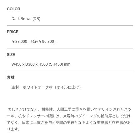
COLOR
Dark Brown (DB)
PRICE
￥88,000（税込￥96,800）
SIZE
W450 x D300 x H500 (SH450) mm
素材
主材：ホワイトオーク材（オイル仕上げ）
美しさだけでなく、機能性、人間工学に重きを置いてデザインされたスツ
ール。机やドレッサーの腰掛け、来客時のダイニングの補助席としてだけ
でなく、日常に上質さを与え空間の主役となるような重厚感と存在感があ
ります。