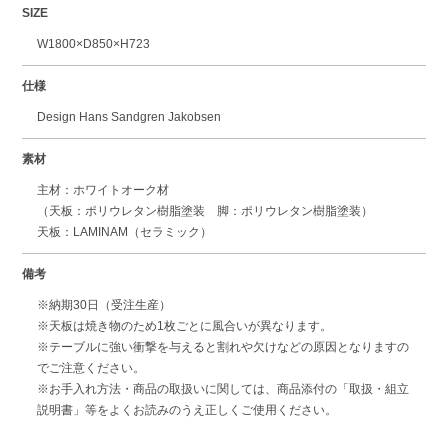
SIZE
W1800×D850×H723
仕様
Design Hans Sandgren Jakobsen
素材
主材：ホワイトオーク材
（天板：ポリウレタン樹脂塗装 脚：ポリウレタン樹脂塗装）
天板：LAMINAM（セラミック）
備考
※納期30日（受注生産）
※天板は焼き物のため1枚ごとに風合いが異なります。
※テーブルに強い衝撃を与えると割れや欠けなどの原因となりますの
でご注意ください。
※お手入れ方法・商品の取扱いに関しては、商品添付の「取扱・組立
説明書」等をよくお読みのうえ正しくご使用ください。