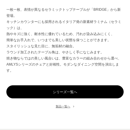
一枚一枚、表情が異なるセラミックトップテーブルが「
BRIDGE
」から新
登場。
キッチンカウンターにも採用されるイタリア発の新素材ラミナム（セラミ
ック）は、
熱やキズに強く、耐水性に優れているため、汚れが染み込みにくく、
簡単なお手入れで、いつまでも美しい状態を保つことができます。
スタイリッシュな見た目に、無垢材の融合。
ラウンド加工されたテーブル角は、やさしく手になじみます。
焼き物ならではの美しい風合いは、豊富なカラーの組み合わせから選べ、
AMLYSシリーズのチェアと好相性。モダンなダイニング空間を演出しま
す。
シリーズ一覧へ
製品一覧へ