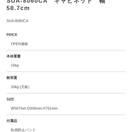
SUA-8060CA キャビネット 幅
58.7cm
SUA-8060CA
PRICE
OPEN価格
本体重量
16kg
耐荷重
30kg (天板)
SIZE
W587mm D306mm H781mm
付属品
転倒防止バンド