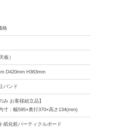
価格
（天板）
m D420mm H363mm
止バンド
のみ お客様組立品】
寸：幅595×奥行370×高さ134(mm)
ト紙化粧パーティクルボード