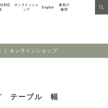
取付対応
オンラインショ
家具の
English
索
ップ
修理
覧
オンラインショップ
0LT テーブル 幅