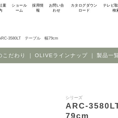
社案
ショール
採用情
お問い合
カタログダウン
テレビ
内
ーム
報
わせ
ロード
検
ARC-3580LT テーブル 幅79cm
Eのこだわり
OLIVEラインナップ
製品一
シリーズ
ARC-358
79cm