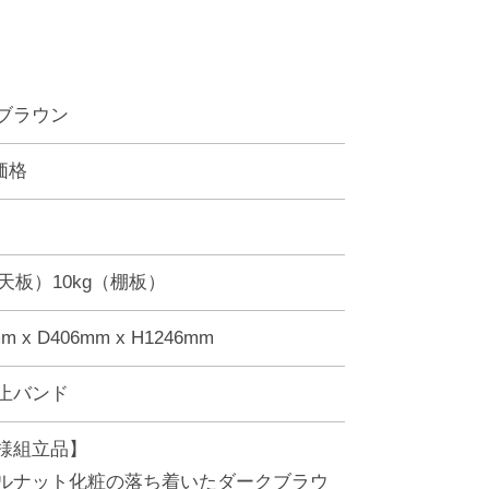
ブラウン
価格
（天板）10kg（棚板）
m x D406mm x H1246mm
止バンド
様組立品】
ルナット化粧の落ち着いたダークブラウ