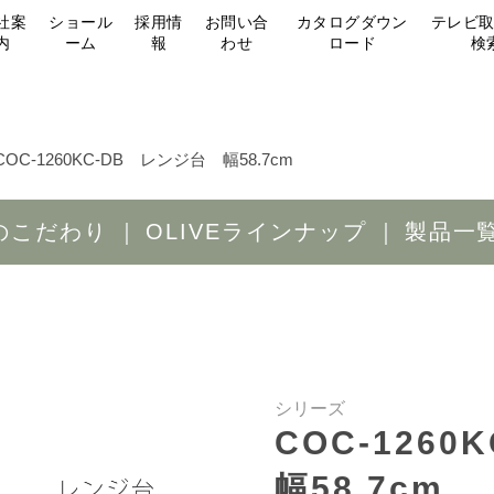
社案
ショール
採用情
お問い合
カタログダウン
テレビ
内
ーム
報
わせ
ロード
検
COC-1260KC-DB レンジ台 幅58.7cm
Eのこだわり
OLIVEラインナップ
製品一
シリーズ
COC-126
幅58.7cm