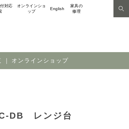
取付対応
オンラインショ
家具の
English
索
ップ
修理
覧
オンラインショップ
0KC-DB レンジ台