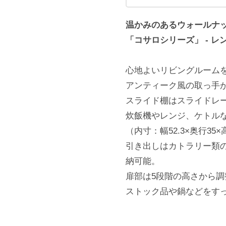
温かみのあるウォールナ
「コサロシリーズ」 -
レ
心地よいリビングルーム
アンティーク風の取っ手
スライド棚はスライドレ
炊飯機やレンジ、ケトル
（内寸：幅52.3×奥行35×高
引き出しはカトラリー類
納可能。
扉部は5段階の高さから調
ストック品や鍋などをす