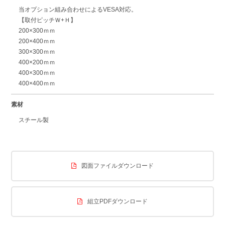
当オプション組み合わせによるVESA対応。
【取付ピッチＷ+Ｈ】
200×300ｍｍ
200×400ｍｍ
300×300ｍｍ
400×200ｍｍ
400×300ｍｍ
400×400ｍｍ
素材
スチール製
図面ファイルダウンロード
組立PDFダウンロード