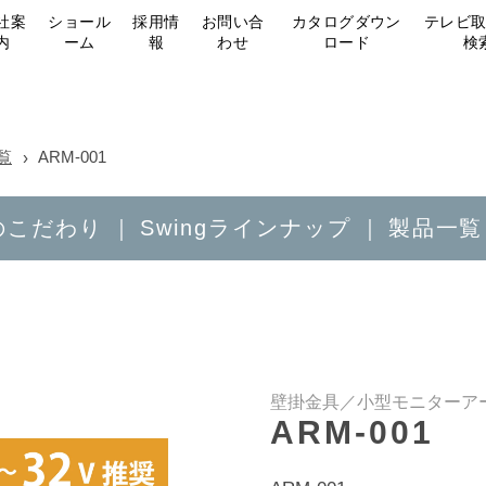
社案
ショール
採用情
お問い合
カタログダウン
テレビ
内
ーム
報
わせ
ロード
検
覧
ARM-001
gのこだわり
Swingラインナップ
製品一覧
壁掛金具／小型モニターア
ARM-001