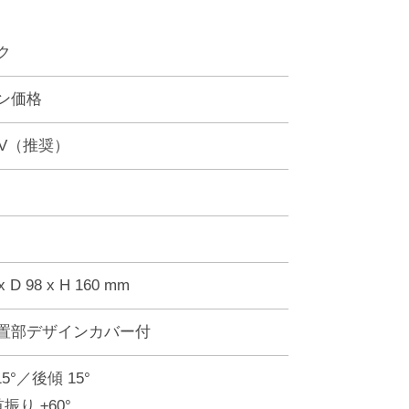
ク
ン価格
2V（推奨）
x D 98 x H 160 mm
置部デザインカバー付
5°／後傾 15°
振り ±60°