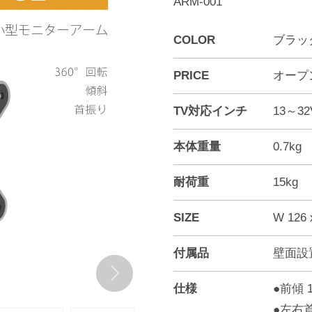
ARM-001
COLOR
ブラッ
PRICE
オープ
TV対応インチ
13～3
本体重量
0.7kg
耐荷重
15kg
SIZE
W 126 
付属品
壁面設
仕様
●前傾 1
●左右首