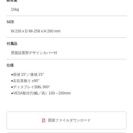
耐荷重
15kg
SIZE
W 230 x D 98-258 x H 260 mm
付属品
壁面設置部デザインカバー付
仕様
●前傾 15°／後傾 15°
●左右首振り ±90°
●ディスプレイ回転 360°
●VESA取付穴(幅／高）100～200mm
図面ファイルダウンロード