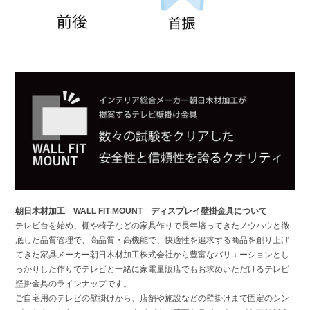
朝日木材加工 WALL FIT MOUNT ディスプレイ壁掛金具について
テレビ台を始め、棚や椅子などの家具作りで長年培ってきたノウハウと徹
底した品質管理で、高品質・高機能で、快適性を追求する商品を創り上げ
てきた家具メーカー朝日木材加工株式会社から豊富なバリエーションとし
っかりした作りでテレビと一緒に家電量販店でもお求めいただけるテレビ
壁掛金具のラインナップです。
ご自宅用のテレビの壁掛けから、店舗や施設などの壁掛けまで固定のシン