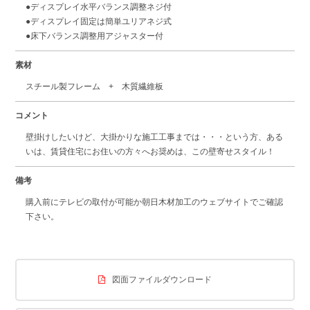
●ディスプレイ水平バランス調整ネジ付
●ディスプレイ固定は簡単ユリアネジ式
●床下バランス調整用アジャスター付
素材
スチール製フレーム + 木質繊維板
コメント
壁掛けしたいけど、大掛かりな施工工事までは・・・という方、ある
いは、賃貸住宅にお住いの方々へお奨めは、この壁寄せスタイル！
備考
購入前にテレビの取付が可能か朝日木材加工のウェブサイトでご確認
下さい。
図面ファイルダウンロード