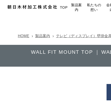
製品案
私たちの
会
TOP
内
想い
HOME
製品案内
テレビ（ディスプレイ）壁掛金具 WA
WALL FIT MOUNT TOP
WA