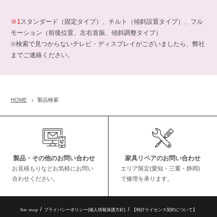
※1
スタンダード（固定タイプ）、チルト（傾斜設置タイプ）、フル
モーション（前後位置、左右首振、傾斜調整タイプ）
※検索で見つからないテレビ・ディスプレイがございましたら、弊社
までご連絡ください。
HOME
製品検索
製品・その他のお問い合わせ
家具リペアのお問い合わせ
お見積もりなどお気軽にお問い
エリア限定(愛知・三重・静岡)
合わせください。
で修理を承ります。
Site map
プライバシーポリシー(個人情報保護方針)
【特許ライセンス契約について】