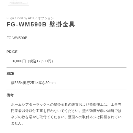
Fuga tuned by ADK／オプション
FG-WM590B 壁掛金具
FG-WM590B
PRICE
16,000円（税込17,600円）
SIZE
幅585×奥行251×厚さ30mm
備考
ホームシアターラックへの壁掛金具の設置および壁掛施工は、工事専
門業者以外取付工事を行わないでください。壁の強度が弱い場所では
ネジの数を増やし取付てください。壁面への取付ネジは同梱されてい
ません。