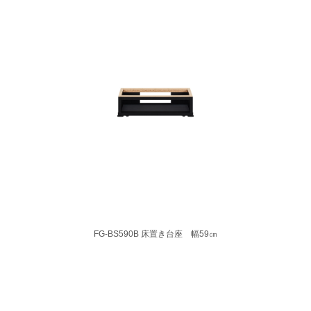
FG-BS590B 床置き台座 幅59㎝