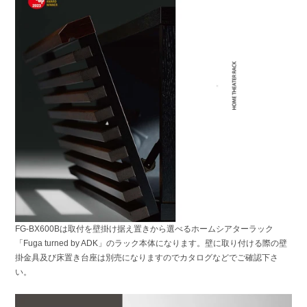
FG-BX600Bは取付を壁掛け据え置きから選べるホームシアターラック
「Fuga turned by ADK」のラック本体になります。壁に取り付ける際の壁
掛金具及び床置き台座は別売になりますのでカタログなどでご確認下さ
い。