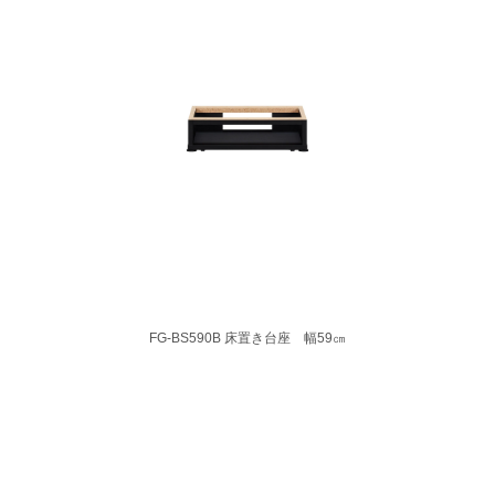
FG-BS590B 床置き台座 幅59㎝