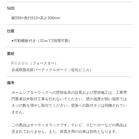
SIZE
幅599×奥行610×高さ306mm
仕様
●可動棚板付き（32㎜で2段階可動）
素材
F☆☆☆☆（フォースター）
合成樹脂化粧パーティクルボード（塩化ビニル）
備考
ホームシアターラックへの壁掛金具の設置および壁掛施工は、工事専
門業者以外取付工事を行わないでください。壁の強度が弱い場所では
ネジの数を増やし取付てください。壁面への取付ネジは同梱されてい
ません。
この商品はオーディオラックです。テレビ、スピーカーなどの商品は
含まれておりません。また、床置き用の台座は別売となります。