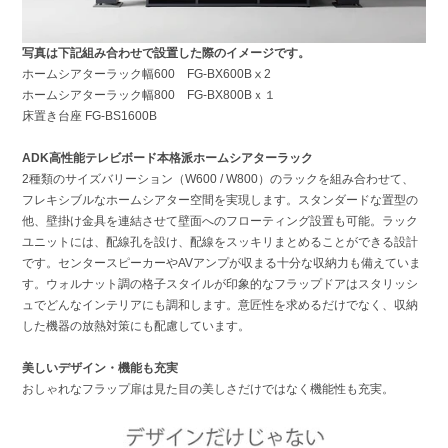
写真は下記組み合わせで設置した際のイメージです。
ホームシアターラック幅600 FG-BX600Bⅹ2
ホームシアターラック幅800
FG-BX800Bｘ１
床置き台座 FG-BS1600B
ADK高性能テレビボード
本格派ホームシアターラック
2種類のサイズバリーション（W600 / W800）のラックを組み合わせて、
フレキシブルなホームシアター空間を実現します。スタンダードな置型の
他、壁掛け金具を連結させて壁面へのフローティング設置も可能。ラック
ユニットには、配線孔を設け、配線をスッキリまとめることができる設計
です。センタースピーカーやAVアンプが収まる十分な収納力も備えていま
す。ウォルナット調の格子スタイルが印象的なフラップドアはスタリッシ
ュでどんなインテリアにも調和します。意匠性を求めるだけでなく、収納
した機器の放熱対策にも配慮しています。
美しいデザイン・機能も充実
おしゃれなフラップ扉は見た目の美しさだけではなく機能性も充実。