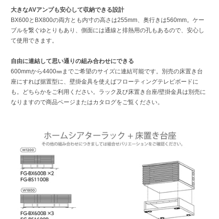
大きなAVアンプも安心して収納できる設計
BX600とBX800の両方とも内寸の高さは255mm、奥行きは560mm。ケー
ブルを繋ぐゆとりもあり、側面には通線と排熱用の孔もあるので、安心し
て使用できます。
自由に連結して思い通りの組み合わせにできる
600mmから4400㎜までご希望のサイズに連結可能です。別売の床置き台
座にすれば据置型に、壁掛金具を使えばフローティングテレビボードに
も。どちらかをご利用ください。ラック及び床置き台座/壁掛金具は別売に
なりますので商品ページまたはカタログをご覧ください。