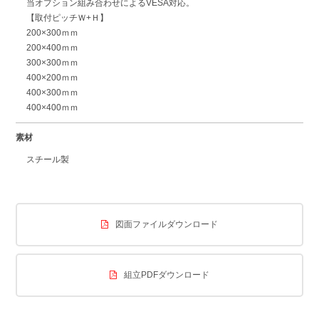
当オプション組み合わせによるVESA対応。
【取付ピッチＷ+Ｈ】
200×300ｍｍ
200×400ｍｍ
300×300ｍｍ
400×200ｍｍ
400×300ｍｍ
400×400ｍｍ
素材
スチール製
図面ファイルダウンロード
組立PDFダウンロード