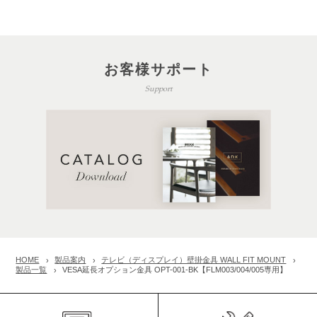
お客様サポート
Support
HOME
製品案内
テレビ（ディスプレイ）壁掛金具 WALL FIT MOUNT
製品一覧
VESA延長オプション金具 OPT-001-BK【FLM003/004/005専用】