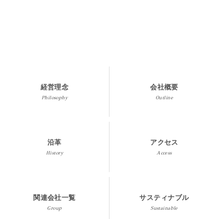
A&M Industry Vietnam Co.,Ltd.
ベトナム
ROAD NO.5, DONG AN INDUSTRIAL PARK, BINH HOA WARD, HO CHI
経営理念
会社概要
MINH CITY, VIETNAM
MAP
Philosophy
Outline
（84）274-3768050
（84）274-3768051
沿革
アクセス
HPはこちら
History
Access
関連会社一覧
サスティナブル
Group
Sustainable