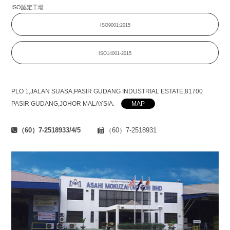
ISO認定工場
ISO9001:2015
ISO14001-2015
PLO 1,JALAN SUASA,PASIR GUDANG INDUSTRIAL ESTATE,81700
PASIR GUDANG,JOHOR MALAYSIA.
MAP
（60）7-2518933/4/5
（60）7-2518931