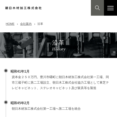
HOME
会社案内
沿革
沿革
History
昭和41年1月
資本金２５０万円。豊川市曙町に朝日木材加工株式会社第一工場、同
市三蔵子町に第二工場設立、朝日木工株式会社協力工場として東芝テ
レビキャビネット、ステレオキャビネット及び家具等を製造
昭和45年2月
朝日木材加工株式会社第一工場へ第二工場を統合